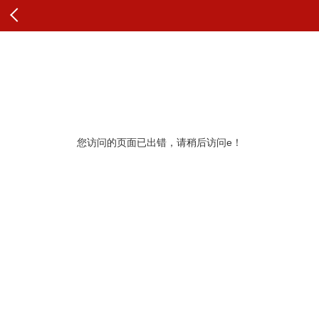
查看原文
纠错
您访问的页面已出错，请稍后访问e！
更多推荐
展开查看更多
查看更多头条内容和评论
最新评论