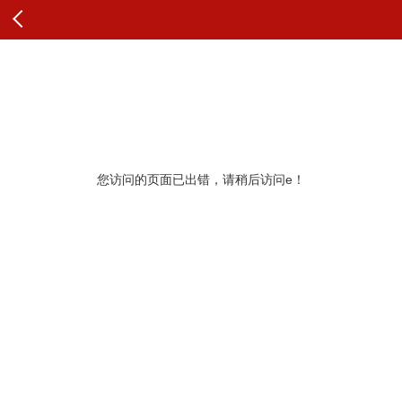
查看原文
纠错
您访问的页面已出错，请稍后访问e！
更多推荐
展开查看更多
查看更多头条内容和评论
最新评论